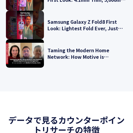
SiC Battery, 200MP Camera and
more
Samsung Galaxy Z Fold8 First
Look: Lightest Fold Ever, Just
4.5mm Thin!
Taming the Modern Home
Network: How Motive is
Redefining Home Device
Management
データで見るカウンターポイン
トリサーチの特徴