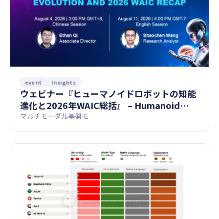
event
Insights
ウェビナー『ヒューマノイドロボットの知能
進化と2026年WAIC総括』 – Humanoid
Robot Intelligence Evolution and 2026
マルチモーダル基盤モ
WAIC Recap