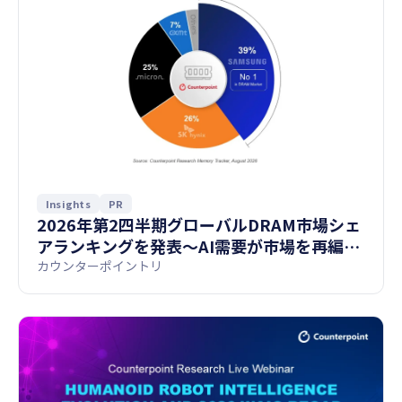
Insights
PR
2026年第2四半期グローバルDRAM市場シェ
アランキングを発表〜AI需要が市場を再編
し、Samsungが首位、Micronが差を縮め、
カウンターポイントリ
CXMTが急伸〜