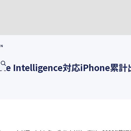
PN
e Intelligence対応iPhon