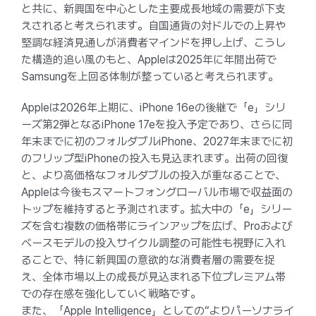
と共に、新興国を中心とした主要成長地域の需要が下支
えされると考えられます。自国通貨の対ドルでの上昇や
堅調な経済見通しが消費者マインドを押し上げ、こうし
た構造的追い風のもと、Appleは2025年に年間出荷で
Samsungを上回る体制が整っていると考えられます。
Appleは2026年上期に、iPhone 16eの後継で「e」シリ
ーズ第2弾となるiPhone 17eを投入予定であり、さらに同
年末までに初のフォルダブルiPhone、2027年末までに初
のフリップ型iPhoneの投入も見込まれます。出荷の回復
と、より高価格なフォルダブルの投入が重なることで、
Appleは今後もスマートフォングローバル市場で収益面の
トップを維持すると予測されます。拡大中の「e」シリー
ズを含む複数の価格帯にラインアップを広げ、Proおよび
ベースモデルの投入サイクル調整の可能性も視野に入れ
ることで、特に新興国の意欲的な消費者層の需要を捉
え、全体市場以上の成長が見込まれる下位プレミアム帯
での存在感を強化していく戦略です。
また、「Apple Intelligence」としての“よりパーソナライ