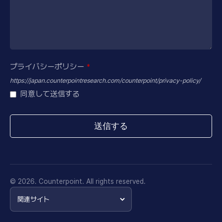
プライバシーポリシー
*
https://japan.counterpointresearch.com/counterpoint/privacy-policy/
同意して送信する
送信する
This
field
should
be
© 2026. Counterpoint. All rights reserved.
left
blank