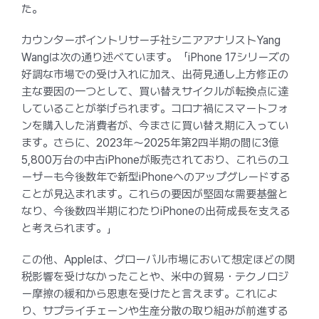
た。
カウンターポイントリサーチ社シニアアナリストYang
Wangは次の通り述べています。「iPhone 17シリーズの
好調な市場での受け入れに加え、出荷見通し上方修正の
主な要因の一つとして、買い替えサイクルが転換点に達
していることが挙げられます。コロナ禍にスマートフォ
ンを購入した消費者が、今まさに買い替え期に入ってい
ます。さらに、2023年〜2025年第2四半期の間に3億
5,800万台の中古iPhoneが販売されており、これらのユ
ーザーも今後数年で新型iPhoneへのアップグレードする
ことが見込まれます。これらの要因が堅固な需要基盤と
なり、今後数四半期にわたりiPhoneの出荷成長を支える
と考えられます。」
この他、Appleは、グローバル市場において想定ほどの関
税影響を受けなかったことや、米中の貿易・テクノロジ
ー摩擦の緩和から恩恵を受けたと言えます。これによ
り、サプライチェーンや生産分散の取り組みが前進する