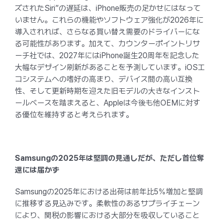
ズされたSiri”の遅延は、iPhone販売の足かせにはなって
いません。これらの機能やソフトウェア強化が2026年に
導入されれば、さらなる買い替え需要のドライバーにな
る可能性があります。加えて、カウンターポイントリサ
ーチ社では、2027年にはiPhone誕生20周年を記念した
大幅なデザイン刷新があることを予測しています。iOSエ
コシステムへの嗜好の高まり、デバイス間の高い互換
性、そして更新時期を迎えた旧モデルの大きなインスト
ールベースを踏まえると、Appleは今後も他OEMに対す
る優位を維持すると考えられます。
Samsungの2025年は堅調の見通しだが、ただし首位奪
還には届かず
Samsungの2025年における出荷は前年比5％増加と堅調
に推移する見込みです。柔軟性のあるサプライチェーン
により、関税の影響における大部分を吸収していること