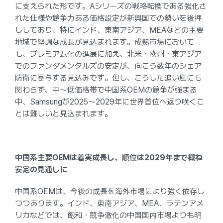
に支えられた形です。Aシリーズの戦略転換である強化さ
れた仕様や競争力ある価格設定が新興国での勢いを後押
ししており、特にインド、東南アジア、MEAなどの主要
地域で堅調な成長が見込まれます。成熟市場において
も、プレミアム化の進展に加え、北米・欧州・東アジア
でのファンダメンタルズの安定が、向こう数年のシェア
防衛に寄与する見込みです。但し、こうした追い風にも
関わらず、中〜低価格帯で中国系OEMの競争が強まる
中、Samsungが2025〜2029年に世界首位へ返り咲くこ
とは難しいと見込まれます。
中国系主要OEMは着実成長し、順位は2029年まで概ね
安定の見通しに
中国系OEMは、今後の成長を海外市場により強く依存し
つつあります。インド、東南アジア、MEA、ラテンアメ
リカなどでは、飽和・競争激化の中国国内市場よりも明