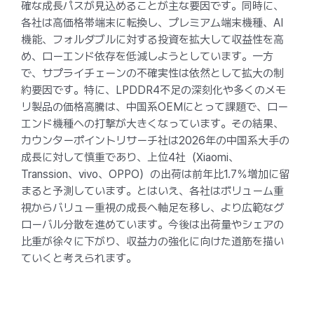
確な成長パスが見込めることが主な要因です。同時に、
各社は高価格帯端末に転換し、プレミアム端末機種、AI
機能、フォルダブルに対する投資を拡大して収益性を高
め、ローエンド依存を低減しようとしています。一方
で、サプライチェーンの不確実性は依然として拡大の制
約要因です。特に、LPDDR4不足の深刻化や多くのメモ
リ製品の価格高騰は、中国系OEMにとって課題で、ロー
エンド機種への打撃が大きくなっています。その結果、
カウンターポイントリサーチ社は2026年の中国系大手の
成長に対して慎重であり、上位4社（Xiaomi、
Transsion、vivo、OPPO）の出荷は前年比1.7％増加に留
まると予測しています。とはいえ、各社はボリューム重
視からバリュー重視の成長へ軸足を移し、より広範なグ
ローバル分散を進めています。今後は出荷量やシェアの
比重が徐々に下がり、収益力の強化に向けた道筋を描い
ていくと考えられます。