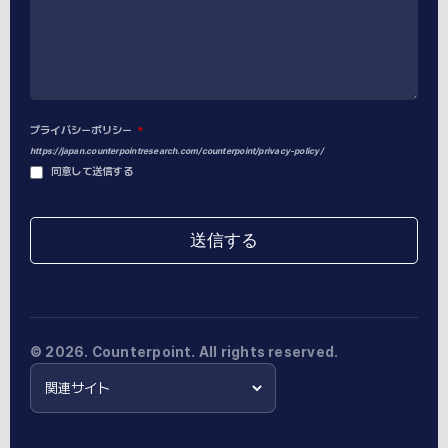
プライバシーポリシー
*
https://japan.counterpointresearch.com/counterpoint/privacy-policy/
同意して送信する
送信する
This
field
should
be
left
© 2026. Counterpoint. All rights reserved.
blank