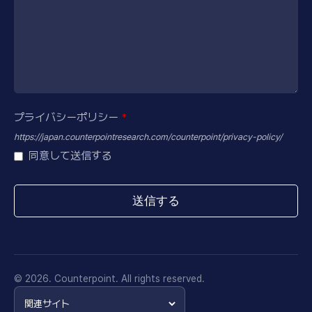
プライバシーポリシー
*
https://japan.counterpointresearch.com/counterpoint/privacy-policy/
同意して送信する
送信する
This
field
should
be
© 2026. Counterpoint. All rights reserved.
left