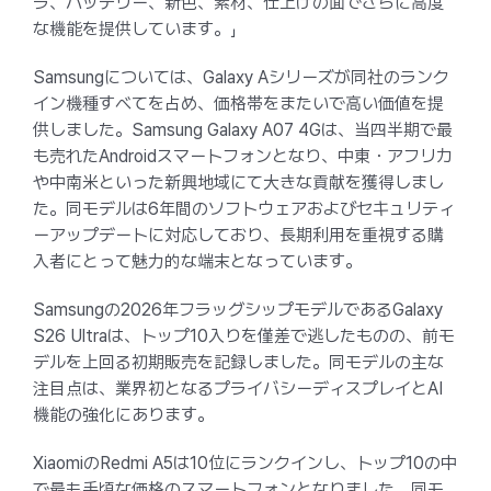
ラ、バッテリー、新色、素材、仕上げの面でさらに高度
な機能を提供しています。」
Samsungについては、Galaxy Aシリーズが同社のランク
イン機種すべてを占め、価格帯をまたいで高い価値を提
供しました。Samsung Galaxy A07 4Gは、当四半期で最
も売れたAndroidスマートフォンとなり、中東・アフリカ
や中南米といった新興地域にて大きな貢献を獲得しまし
た。同モデルは6年間のソフトウェアおよびセキュリティ
ーアップデートに対応しており、長期利用を重視する購
入者にとって魅力的な端末となっています。
Samsungの2026年フラッグシップモデルであるGalaxy
S26 Ultraは、トップ10入りを僅差で逃したものの、前モ
デルを上回る初期販売を記録しました。同モデルの主な
注目点は、業界初となるプライバシーディスプレイとAI
機能の強化にあります。
XiaomiのRedmi A5は10位にランクインし、トップ10の中
で最も手頃な価格のスマートフォンとなりました。同モ